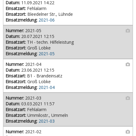
Datum:
11.09.2021 14:22
Einsatzart:
Fehlalarm
Einsatzort:
Bleedelner Str., Lühnde
Einsatzmeldung:
2021-06
Nummer:
2021-05
Datum:
20.07.2021 12:15
Einsatzart:
TH - techn. Hilfeleistung
Einsatzort:
Groß Lobke
Einsatzmeldung:
2021-05
Nummer:
2021-04
Datum:
23.06.2021 12:15
Einsatzart:
B1 - Brandeinsatz
Einsatzort:
Groß Lobke
Einsatzmeldung:
2021-04
Nummer:
2021-03
Datum:
03.03.2021 11:57
Einsatzart:
Fehlalarm
Einsatzort:
Ummilostr., Ummeln
Einsatzmeldung:
2021-03
Nummer:
2021-02