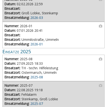
Datum:
02.02.2026 22:59
Einsatzart:
Einsatzort:
Groß Lobke, Steinkamp
Einsatzmeldung:
2026-03
Nummer:
2026-01
Datum:
07.01.2026 20:41
Einsatzart:
Einsatzort:
Ummilostraße, Ummeln
Einsatzmeldung:
2026-01
Einsätze 2025
Nummer:
2025-08
Datum:
27.09.2025 18:33
Einsatzart:
TH - techn. Hilfeleistung
Einsatzort:
Ostermarsch, Ummeln
Einsatzmeldung:
2025-08
Nummer:
2025-07
Datum:
22.08.2025 19:18
Einsatzart:
Fehlalarm
Einsatzort:
Steinkamp, Groß Lobke
Einsatzmeldung:
2025-07