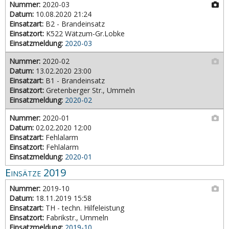
Nummer:
2020-03
Datum:
10.08.2020 21:24
Einsatzart:
B2 - Brandeinsatz
Einsatzort:
K522 Wätzum-Gr.Lobke
Einsatzmeldung:
2020-03
Nummer:
2020-02
Datum:
13.02.2020 23:00
Einsatzart:
B1 - Brandeinsatz
Einsatzort:
Gretenberger Str., Ummeln
Einsatzmeldung:
2020-02
Nummer:
2020-01
Datum:
02.02.2020 12:00
Einsatzart:
Fehlalarm
Einsatzort:
Fehlalarm
Einsatzmeldung:
2020-01
Einsätze 2019
Nummer:
2019-10
Datum:
18.11.2019 15:58
Einsatzart:
TH - techn. Hilfeleistung
Einsatzort:
Fabrikstr., Ummeln
Einsatzmeldung:
2019-10