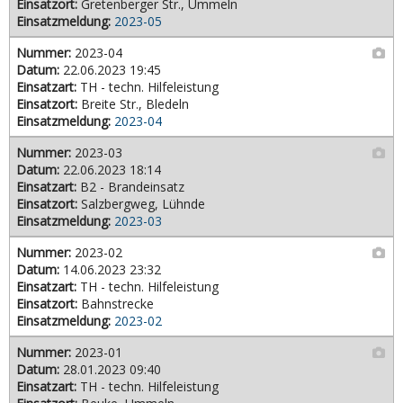
Einsatzort:
Gretenberger Str., Ummeln
Einsatzmeldung:
2023-05
Nummer:
2023-04
Datum:
22.06.2023 19:45
Einsatzart:
TH - techn. Hilfeleistung
Einsatzort:
Breite Str., Bledeln
Einsatzmeldung:
2023-04
Nummer:
2023-03
Datum:
22.06.2023 18:14
Einsatzart:
B2 - Brandeinsatz
Einsatzort:
Salzbergweg, Lühnde
Einsatzmeldung:
2023-03
Nummer:
2023-02
Datum:
14.06.2023 23:32
Einsatzart:
TH - techn. Hilfeleistung
Einsatzort:
Bahnstrecke
Einsatzmeldung:
2023-02
Nummer:
2023-01
Datum:
28.01.2023 09:40
Einsatzart:
TH - techn. Hilfeleistung