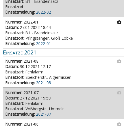
Einsatzart:
B1 - Brandeinsatz
Einsatzort:
Einsatzmeldung:
2022-02
Nummer:
2022-01
Datum:
27.01.2022 18:44
Einsatzart:
B1 - Brandeinsatz
Einsatzort:
Pfingstanger, Groß Lobke
Einsatzmeldung:
2022-01
Einsätze 2021
Nummer:
2021-08
Datum:
30.12.2021 12:17
Einsatzart:
Fehlalarm
Einsatzort:
Speicherstr., Algermissen
Einsatzmeldung:
2021-08
Nummer:
2021-07
Datum:
27.12.2021 19:58
Einsatzart:
Fehlalarm
Einsatzort:
Voßbergstr., Ummeln
Einsatzmeldung:
2021-07
Nummer:
2021-06