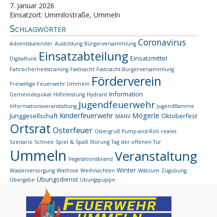
7. Januar 2026
Einsatzort: Ummilostraße, Ummeln
Schlagwörter
Coronavirus
Adventskalender
Ausbildung
Bürgerversammlung
Einsatzabteilung
Einsatzmittel
Digitalfunk
Fahrsicherheitstraining
Fastnacht
Fastnacht-Bürgerversammlung
Förderverein
Freiwillige Feuerwehr Ummeln
Information
Gemeindepokal
Hilfeleistung
Hydrant
Jugendfeuerwehr
Informationsveranstaltung
Jugendflamme
Kinderfeuerwehr
Mögerle
Junggesellschaft
Oktoberfest
MANV
Ortsrat
Osterfeuer
Ostergruß
Pump-and-Roll
reales
Szenario
Schnee
Spiel & Spaß
Störung
Tag der offenen Tür
Ummeln
Veranstaltung
Vegetationsbrand
Winter
Wasserversorgung
Wathose
Weihnachten
Wätzum
Zugübung
Übungsdienst
Übergabe
Übungspuppe