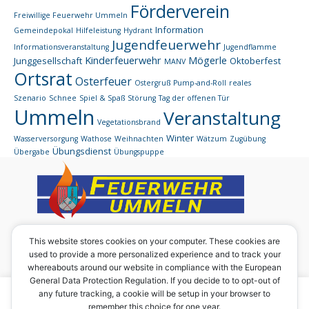
Förderverein
Freiwillige Feuerwehr Ummeln
Information
Gemeindepokal
Hilfeleistung
Hydrant
Jugendfeuerwehr
Informationsveranstaltung
Jugendflamme
Kinderfeuerwehr
Mögerle
Junggesellschaft
Oktoberfest
MANV
Ortsrat
Osterfeuer
Ostergruß
Pump-and-Roll
reales
Szenario
Schnee
Spiel & Spaß
Störung
Tag der offenen Tür
Ummeln
Veranstaltung
Vegetationsbrand
Winter
Wasserversorgung
Wathose
Weihnachten
Wätzum
Zugübung
Übungsdienst
Übergabe
Übungspuppe
Eine Homepage des:
This website stores cookies on your computer. These cookies are
used to provide a more personalized experience and to track your
Förderverein der Ortsfeuerwehr Ummeln e. V.
whereabouts around our website in compliance with the European
Vorsitzender: Werner Rabbe junior
General Data Protection Regulation. If you decide to to opt-out of
Ummilostr. 29
Um diese Seite in vollem Umfang nutzen zu können, sind
any future tracking, a cookie will be setup in your browser to
31191 Algermissen
remember this choice for one year.