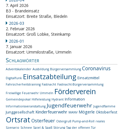
7. April 2026
B3 - Brandeinsatz
Einsatzort: Breite Straße, Bledeln
2026-03
2. Februar 2026
Einsatzort: Groß Lobke, Steinkamp
2026-01
7. Januar 2026
Einsatzort: Ummilostraße, Ummeln
Schlagwörter
Coronavirus
Adventskalender
Ausbildung
Bürgerversammlung
Einsatzabteilung
Einsatzmittel
Digitalfunk
Fahrsicherheitstraining
Fastnacht
Fastnacht-Bürgerversammlung
Förderverein
Freiwillige Feuerwehr Ummeln
Information
Gemeindepokal
Hilfeleistung
Hydrant
Jugendfeuerwehr
Informationsveranstaltung
Jugendflamme
Kinderfeuerwehr
Mögerle
Junggesellschaft
Oktoberfest
MANV
Ortsrat
Osterfeuer
Ostergruß
Pump-and-Roll
reales
Szenario
Schnee
Spiel & Spaß
Störung
Tag der offenen Tür