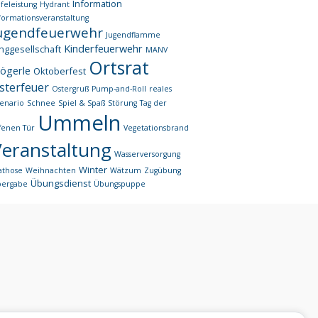
Information
lfeleistung
Hydrant
formationsveranstaltung
ugendfeuerwehr
Jugendflamme
Kinderfeuerwehr
nggesellschaft
MANV
Ortsrat
ögerle
Oktoberfest
sterfeuer
Ostergruß
Pump-and-Roll
reales
enario
Schnee
Spiel & Spaß
Störung
Tag der
Ummeln
fenen Tür
Vegetationsbrand
Veranstaltung
Wasserversorgung
Winter
athose
Weihnachten
Wätzum
Zugübung
Übungsdienst
bergabe
Übungspuppe