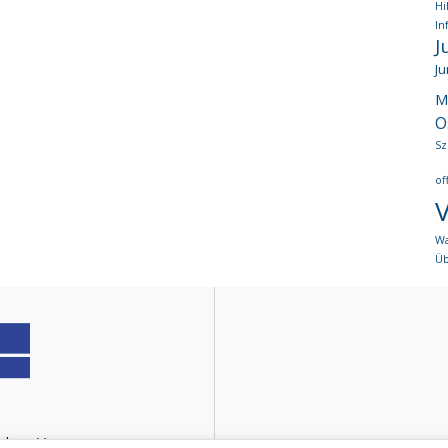
Hi
In
J
Ju
M
O
Sz
of
W
Ü
n e. V.