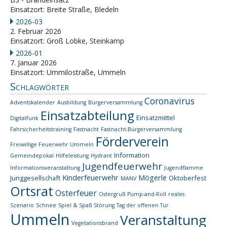
Einsatzort: Breite Straße, Bledeln
2026-03
2. Februar 2026
Einsatzort: Groß Lobke, Steinkamp
2026-01
7. Januar 2026
Einsatzort: Ummilostraße, Ummeln
Schlagwörter
Coronavirus
Adventskalender
Ausbildung
Bürgerversammlung
Einsatzabteilung
Einsatzmittel
Digitalfunk
Fahrsicherheitstraining
Fastnacht
Fastnacht-Bürgerversammlung
Förderverein
Freiwillige Feuerwehr Ummeln
Information
Gemeindepokal
Hilfeleistung
Hydrant
Jugendfeuerwehr
Informationsveranstaltung
Jugendflamme
Kinderfeuerwehr
Mögerle
Junggesellschaft
Oktoberfest
MANV
Ortsrat
Osterfeuer
Ostergruß
Pump-and-Roll
reales
Szenario
Schnee
Spiel & Spaß
Störung
Tag der offenen Tür
Ummeln
Veranstaltung
Vegetationsbrand