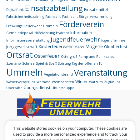
Einsatzabteilung
Einsatzmittel
Digitalfunk
Fahrsicherheitstraining
Fastnacht
Fastnacht-Bürgerversammlung
Förderverein
Freiwillige Feuerwehr Ummeln
Information
Gemeindepokal
Hilfeleistung
Hydrant
Jugendfeuerwehr
Informationsveranstaltung
Jugendflamme
Kinderfeuerwehr
Mögerle
Junggesellschaft
Oktoberfest
MANV
Ortsrat
Osterfeuer
Ostergruß
Pump-and-Roll
reales
Szenario
Schnee
Spiel & Spaß
Störung
Tag der offenen Tür
Ummeln
Veranstaltung
Vegetationsbrand
Winter
Wasserversorgung
Wathose
Weihnachten
Wätzum
Zugübung
Übungsdienst
Übergabe
Übungspuppe
Eine Homepage des:
This website stores cookies on your computer. These cookies are
used to provide a more personalized experience and to track your
Förderverein der Ortsfeuerwehr Ummeln e. V.