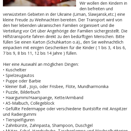
Wir wollen den Kindern in
den befreiten und
verwüsteten Gebieten in der Ukraine (Liman, Slawjansk,etc.) eine
kleine Freude zu Weihnachten bereiten. Der Transport wird von
den hier lebenden ukrainischen Familien organisiert und die
Verteilung vor Ort über Angehörige der Familien sichergestellt. Die
Hilfstransporte fahren direkt zu den bedürftigen Menschen. Bitte
füllen Sie einen Karton (Schuhkarton o.ä)., den Sie weihnachtlich
einpacken mit einigen Geschenken für die Kinder ( 1 bis 3, 4 bis 6,
7 bis 9, 8 bis 11, 12 bis 14 Jahre ) füllen.
Hier eine Auswahl an möglichen Dingen:
• Kuscheltier
• Spielzeugautos
• Puppe oder Barbie
• kleiner Ball , Jojo, oder Frisbee, Flöte, Mundharmonika
• Puzzle, Bilderbuch
• Haargummi/Haarspange, Kette/Armband
• A5-Malbuch, Collegeblock
• Gefüllte Federmappe oder verschiedene Buntstifte mit Anspitzer
und Radiergummi
• Tierspielfiguren
• Zahnbürste, Zahnpasta, Shampoon, Duschgel
• Mütze, Schal, Handschuhe, Taschenlampe und Wechselbatterien