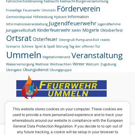
Fahrsicherheitstraining
Fastnacht
Fastnacht-Bürgerversammlung
Förderverein
Freiwillige Feuerwehr Ummeln
Information
Gemeindepokal
Hilfeleistung
Hydrant
Jugendfeuerwehr
Informationsveranstaltung
Jugendflamme
Kinderfeuerwehr
Mögerle
Junggesellschaft
Oktoberfest
MANV
Ortsrat
Osterfeuer
Ostergruß
Pump-and-Roll
reales
Szenario
Schnee
Spiel & Spaß
Störung
Tag der offenen Tür
Ummeln
Veranstaltung
Vegetationsbrand
Winter
Wasserversorgung
Wathose
Weihnachten
Wätzum
Zugübung
Übungsdienst
Übergabe
Übungspuppe
Eine Homepage des:
This website stores cookies on your computer. These cookies are
used to provide a more personalized experience and to track your
Förderverein der Ortsfeuerwehr Ummeln e. V.
whereabouts around our website in compliance with the European
Vorsitzender: Werner Rabbe junior
General Data Protection Regulation. If you decide to to opt-out of
Ummilostr. 29
Um diese Seite in vollem Umfang nutzen zu können, sind
any future tracking, a cookie will be setup in your browser to