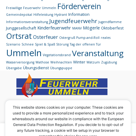
Förderverein
Freiwillige Feuerwehr Ummeln
Information
Gemeindepokal
Hilfeleistung
Hydrant
Jugendfeuerwehr
Informationsveranstaltung
Jugendflamme
Kinderfeuerwehr
Mögerle
Junggesellschaft
Oktoberfest
MANV
Ortsrat
Osterfeuer
Ostergruß
Pump-and-Roll
reales
Szenario
Schnee
Spiel & Spaß
Störung
Tag der offenen Tür
Ummeln
Veranstaltung
Vegetationsbrand
Winter
Wasserversorgung
Wathose
Weihnachten
Wätzum
Zugübung
Übungsdienst
Übergabe
Übungspuppe
Eine Homepage des:
This website stores cookies on your computer. These cookies are
used to provide a more personalized experience and to track your
Förderverein der Ortsfeuerwehr Ummeln e. V.
whereabouts around our website in compliance with the European
Vorsitzender: Werner Rabbe junior
General Data Protection Regulation. If you decide to to opt-out of
Ummilostr. 29
Um diese Seite in vollem Umfang nutzen zu können, sind
any future tracking, a cookie will be setup in your browser to