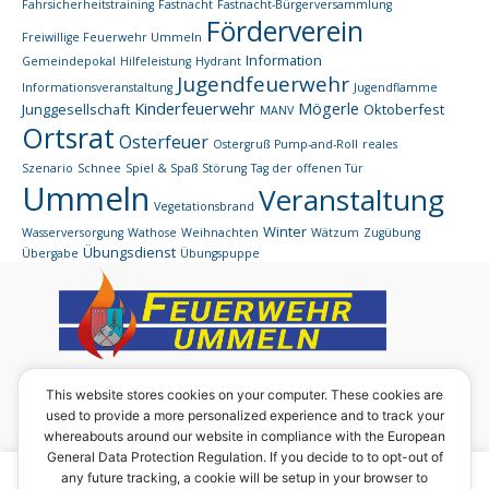
Fahrsicherheitstraining
Fastnacht
Fastnacht-Bürgerversammlung
Förderverein
Freiwillige Feuerwehr Ummeln
Information
Gemeindepokal
Hilfeleistung
Hydrant
Jugendfeuerwehr
Informationsveranstaltung
Jugendflamme
Kinderfeuerwehr
Mögerle
Junggesellschaft
Oktoberfest
MANV
Ortsrat
Osterfeuer
Ostergruß
Pump-and-Roll
reales
Szenario
Schnee
Spiel & Spaß
Störung
Tag der offenen Tür
Ummeln
Veranstaltung
Vegetationsbrand
Winter
Wasserversorgung
Wathose
Weihnachten
Wätzum
Zugübung
Übungsdienst
Übergabe
Übungspuppe
Eine Homepage des:
This website stores cookies on your computer. These cookies are
used to provide a more personalized experience and to track your
Förderverein der Ortsfeuerwehr Ummeln e. V.
whereabouts around our website in compliance with the European
Vorsitzender: Werner Rabbe junior
General Data Protection Regulation. If you decide to to opt-out of
Ummilostr. 29
Um diese Seite in vollem Umfang nutzen zu können, sind
any future tracking, a cookie will be setup in your browser to