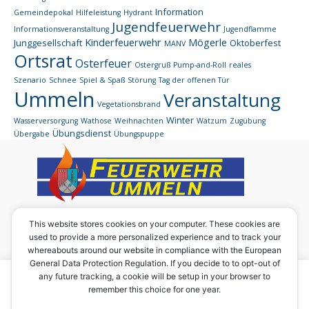
Information
Gemeindepokal
Hilfeleistung
Hydrant
Jugendfeuerwehr
Informationsveranstaltung
Jugendflamme
Kinderfeuerwehr
Mögerle
Junggesellschaft
Oktoberfest
MANV
Ortsrat
Osterfeuer
Ostergruß
Pump-and-Roll
reales
Szenario
Schnee
Spiel & Spaß
Störung
Tag der offenen Tür
Ummeln
Veranstaltung
Vegetationsbrand
Winter
Wasserversorgung
Wathose
Weihnachten
Wätzum
Zugübung
Übungsdienst
Übergabe
Übungspuppe
Eine Homepage des:
This website stores cookies on your computer. These cookies are
used to provide a more personalized experience and to track your
Förderverein der Ortsfeuerwehr Ummeln e. V.
whereabouts around our website in compliance with the European
Vorsitzender: Werner Rabbe junior
General Data Protection Regulation. If you decide to to opt-out of
Ummilostr. 29
Um diese Seite in vollem Umfang nutzen zu können, sind
any future tracking, a cookie will be setup in your browser to
31191 Algermissen
remember this choice for one year.
zwingend Cookies notwendig. Wir verwenden aktuell
ausschließlich funktionsnotwendige Cookies.