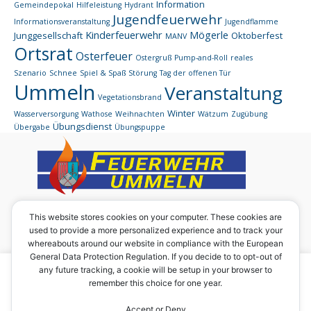
Information
Gemeindepokal
Hilfeleistung
Hydrant
Jugendfeuerwehr
Informationsveranstaltung
Jugendflamme
Kinderfeuerwehr
Mögerle
Junggesellschaft
Oktoberfest
MANV
Ortsrat
Osterfeuer
Ostergruß
Pump-and-Roll
reales
Szenario
Schnee
Spiel & Spaß
Störung
Tag der offenen Tür
Ummeln
Veranstaltung
Vegetationsbrand
Winter
Wasserversorgung
Wathose
Weihnachten
Wätzum
Zugübung
Übungsdienst
Übergabe
Übungspuppe
Eine Homepage des:
This website stores cookies on your computer. These cookies are
used to provide a more personalized experience and to track your
Förderverein der Ortsfeuerwehr Ummeln e. V.
whereabouts around our website in compliance with the European
Vorsitzender: Werner Rabbe junior
General Data Protection Regulation. If you decide to to opt-out of
Ummilostr. 29
Um diese Seite in vollem Umfang nutzen zu können, sind
any future tracking, a cookie will be setup in your browser to
31191 Algermissen
remember this choice for one year.
zwingend Cookies notwendig. Wir verwenden aktuell
ausschließlich funktionsnotwendige Cookies.
Accept or Deny