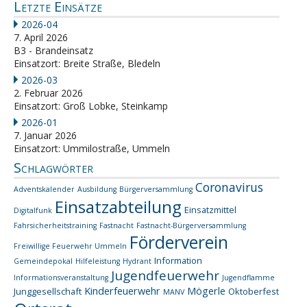
Letzte Einsätze
2026-04
7. April 2026
B3 - Brandeinsatz
Einsatzort: Breite Straße, Bledeln
2026-03
2. Februar 2026
Einsatzort: Groß Lobke, Steinkamp
2026-01
7. Januar 2026
Einsatzort: Ummilostraße, Ummeln
Schlagwörter
Coronavirus
Adventskalender
Ausbildung
Bürgerversammlung
Einsatzabteilung
Einsatzmittel
Digitalfunk
Fahrsicherheitstraining
Fastnacht
Fastnacht-Bürgerversammlung
Förderverein
Freiwillige Feuerwehr Ummeln
Information
Gemeindepokal
Hilfeleistung
Hydrant
Jugendfeuerwehr
Informationsveranstaltung
Jugendflamme
Kinderfeuerwehr
Mögerle
Junggesellschaft
Oktoberfest
MANV