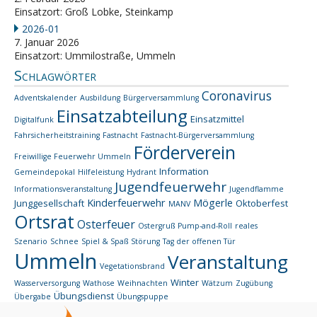
Einsatzort: Groß Lobke, Steinkamp
2026-01
7. Januar 2026
Einsatzort: Ummilostraße, Ummeln
Schlagwörter
Coronavirus
Adventskalender
Ausbildung
Bürgerversammlung
Einsatzabteilung
Einsatzmittel
Digitalfunk
Fahrsicherheitstraining
Fastnacht
Fastnacht-Bürgerversammlung
Förderverein
Freiwillige Feuerwehr Ummeln
Information
Gemeindepokal
Hilfeleistung
Hydrant
Jugendfeuerwehr
Informationsveranstaltung
Jugendflamme
Kinderfeuerwehr
Mögerle
Junggesellschaft
Oktoberfest
MANV
Ortsrat
Osterfeuer
Ostergruß
Pump-and-Roll
reales
Szenario
Schnee
Spiel & Spaß
Störung
Tag der offenen Tür
Ummeln
Veranstaltung
Vegetationsbrand
Winter
Wasserversorgung
Wathose
Weihnachten
Wätzum
Zugübung
Übungsdienst
Übergabe
Übungspuppe